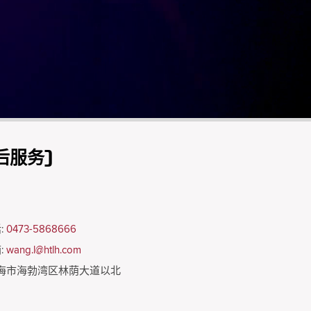
后服务)
:
0473-5868666
:
wang.l@htlh.com
海市海勃湾区林荫大道以北