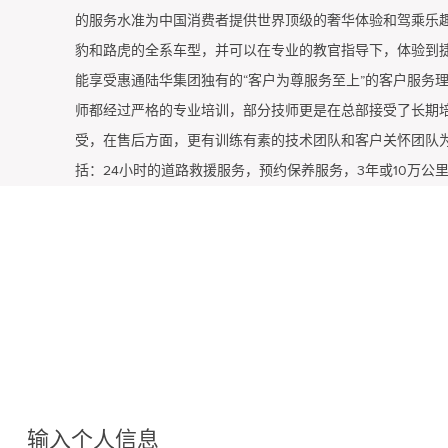
的服务水准为中国消费者提供世界顶级的奢华体验和驾乘乐趣
豹和路虎的全系车型，并可以在专业的教官指导下，体验到捷
能享受惠通陆华集团独有的“客户为尊服务至上”的客户服务
师都经过严格的专业培训，部分技师更是在总部接受了长期
受，在售后方面，更有训练有素的技术团队和客户关怀团队
括：24小时的道路救援服务，预约保养服务，3年或10万公
华的顾客，都能感受到捷豹路虎独有的、意境卓然的豪华体
输入个人信息