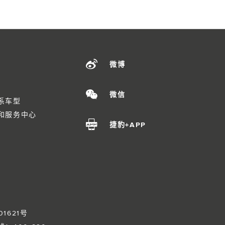
微博
微信
系车型
和服务中心
捷豹+APP
01621号